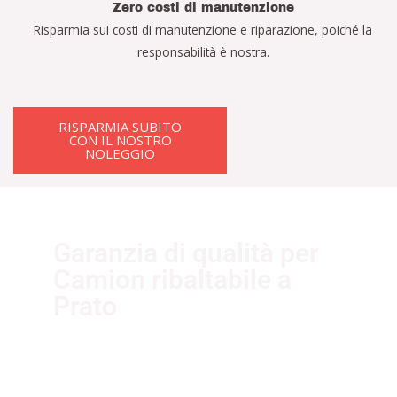
Zero costi di manutenzione
Risparmia sui costi di manutenzione e riparazione, poiché la
responsabilità è nostra.
RISPARMIA SUBITO
CON IL NOSTRO
NOLEGGIO
Garanzia di qualità per
Camion ribaltabile a
Prato
I nostri fornitori partner garantiscono
servizi di qualità. Essi sono selezionati