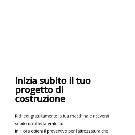
nel rispetto delle più recenti
normative sui sistemi di gestione per
la qualità ISO 9001:2015
Inizia subito il tuo
progetto di
costruzione
Richiedi gratuitamente la tua macchina e riceverai
subito un’offerta gratuita.
In 1 ora ottieni il preventivo per l’attrezzatura che