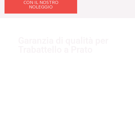
CON IL NOSTRO
NOLEGGIO
Garanzia di qualità per
Trabattello a Prato
I nostri fornitori partner garantiscono
servizi di qualità. Essi sono selezionati
nel rispetto delle più recenti
normative sui sistemi di gestione per
la qualità ISO 9001:2015