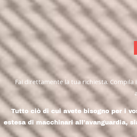
Fai direttamente la tua richiesta. Compila 
Tutto ciò di cui avete bisogno per i vo
estesa di macchinari all’avanguardia, si