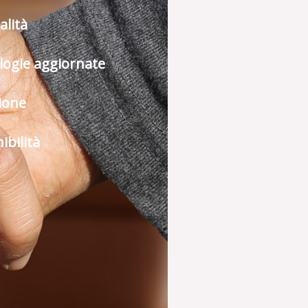
alità
logie aggiornate
ione
ibilità