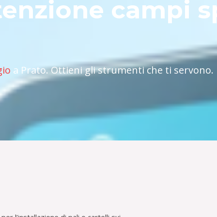
enzione campi sp
gio
a Prato. Ottieni gli strumenti che ti servono.