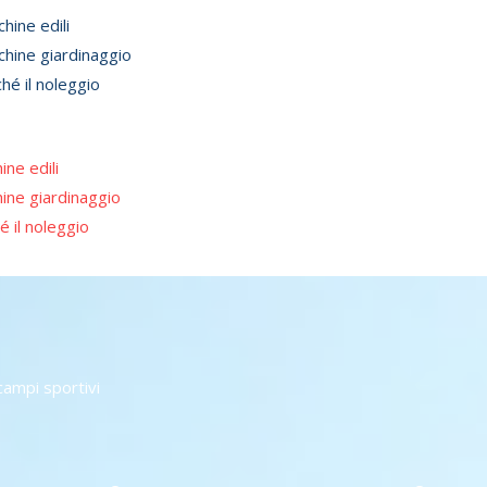
u
hine edili
hine giardinaggio
hé il noleggio
ine edili
ine giardinaggio
é il noleggio
ampi sportivi