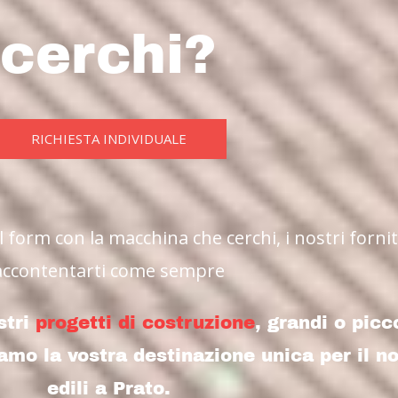
cerchi?
RICHIESTA INDIVIDUALE
il form con la macchina che cerchi, i nostri forn
accontentarti come sempre
stri
progetti di costruzione
, grandi o pic
amo la vostra destinazione unica per il n
edili a Prato.