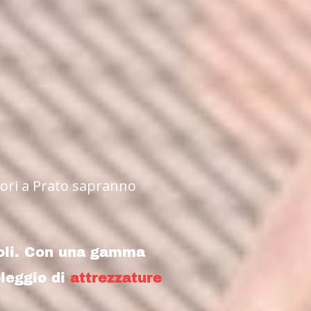
itori a Prato sapranno
coli. Con una gamma
oleggio di
attrezzature