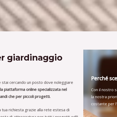
er giardinaggio
Perché sce
e stai cercando un posto dove noleggiare
la piattaforma online specializzata nel
Con il nostro s
andi che per piccoli progetti.
la nostra prio
costante per l
 tua richiesta grazie alla rete estesa di
sta di attrezzatura per tutti i progetti edili