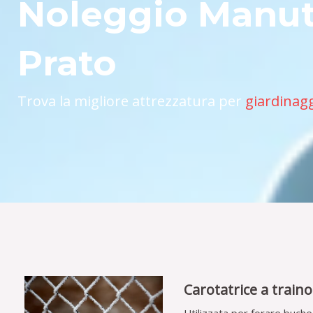
Noleggio Manut
Prato
Trova la migliore attrezzatura per
giardinag
Carotatrice a traino