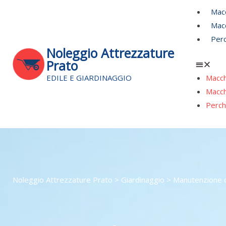
Vai
Men
Macc
al
Macc
contenuto
Perc
Noleggio Attrezzature
Prato
EDILE E GIARDINAGGIO
Macch
Macch
Perch
Noleggio Attrezzature Prato
>
Giardinaggio
> Manutenzione c