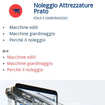
Vai
Noleggio Attrezzature
al
Prato
contenuto
EDILE E GIARDINAGGIO
Macchine edili
Menu
Macchine giardinaggio
Perché il noleggio
Macchine edili
Macchine giardinaggio
Perché il noleggio
Noleggio Attrezzature Prato
>
Edilizia
> Utensileria