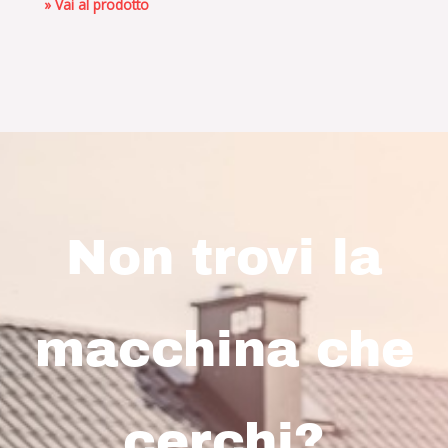
» Vai al prodotto
Non trovi la
macchina che
cerchi?