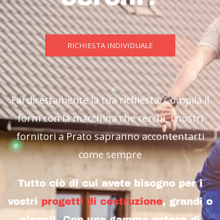
RICHIESTA INDIVIDUALE
Fai direttamente la tua richiesta. Compila il
form con la macchina che cerchi, i nostri
fornitori a Prato sapranno accontentarti
come sempre
Tutto ciò di cui avete bisogno per i
vostri
progetti di costruzione
, grandi o
piccoli. Con una gamma estesa di