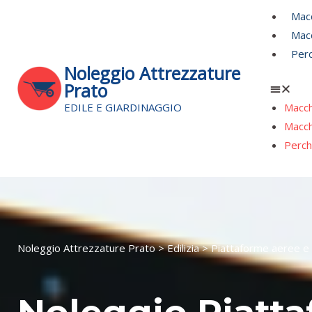
Vai
Men
Macc
al
Macc
contenuto
Perc
Noleggio Attrezzature
Prato
EDILE E GIARDINAGGIO
Macch
Macch
Perch
Noleggio Attrezzature Prato
>
Edilizia
> Piattaforme aeree e 