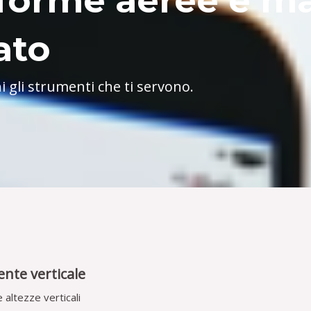
aforme aeree e m
ato
i gli strumenti che ti servono.
nte verticale
altezze verticali