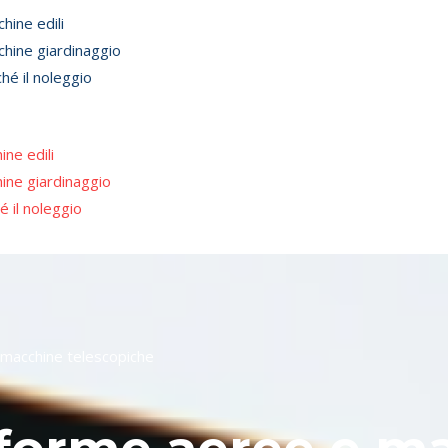
u
hine edili
hine giardinaggio
hé il noleggio
ine edili
ine giardinaggio
é il noleggio
macchine telescopiche​