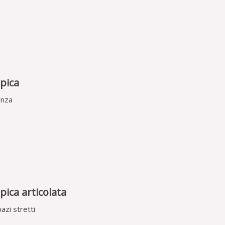
pica
anza
pica articolata
azi stretti