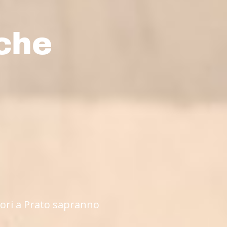
 che
itori a Prato sapranno