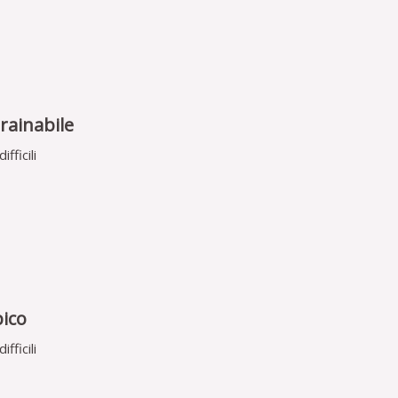
rainabile
fficili
pico
fficili