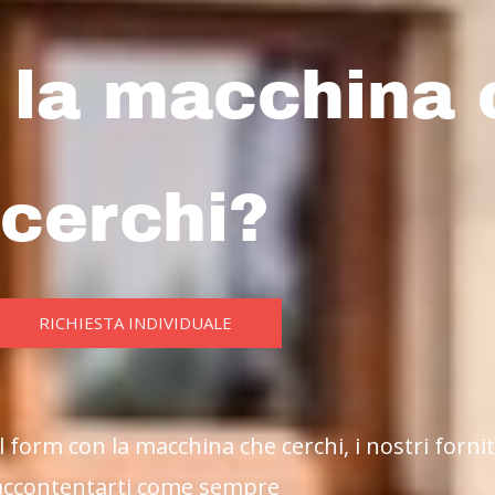
i la macchina
cerchi?
RICHIESTA INDIVIDUALE
il form con la macchina che cerchi, i nostri forn
accontentarti come sempre