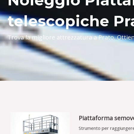
Noleggio Piatt
telescopiche​ Pr
Trova la migliore attrezzatura a Prato. Ottien
Piattaforma semove
Strumento per raggiungere 