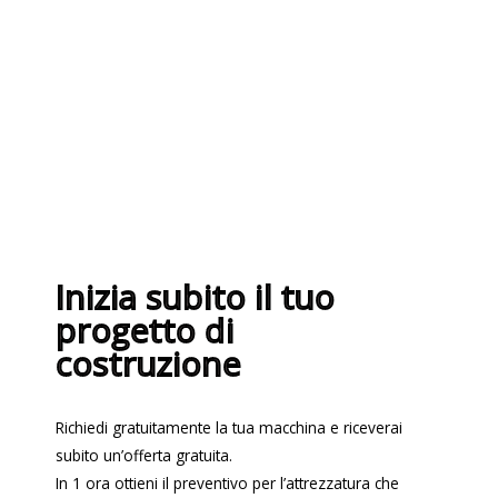
nel rispetto delle più recenti
normative sui sistemi di gestione per
la qualità ISO 9001:2015
Inizia subito il tuo
progetto di
costruzione
Richiedi gratuitamente la tua macchina e riceverai
subito un’offerta gratuita.
In 1 ora ottieni il preventivo per l’attrezzatura che