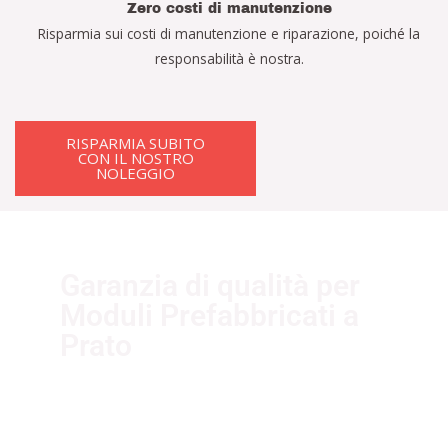
Zero costi di manutenzione
Risparmia sui costi di manutenzione e riparazione, poiché la
responsabilità è nostra.
RISPARMIA SUBITO
CON IL NOSTRO
NOLEGGIO
Garanzia di qualità per
Moduli Prefabbricati a
Prato
I nostri fornitori partner garantiscono
servizi di qualità. Essi sono selezionati