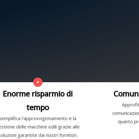
Enorme risparmio di
Comuni
Approfit
tempo
comunicazione
Semplifica l'approvvigionamento e la
quanto pri
estione delle macchine edili grazie alle
soluzioni garantite dai nostri fornitori.