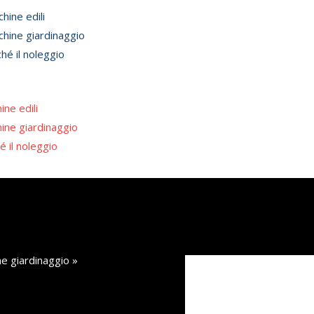
u
hine edili
hine giardinaggio
hé il noleggio
ine edili
ine giardinaggio
é il noleggio
e giardinaggio
»