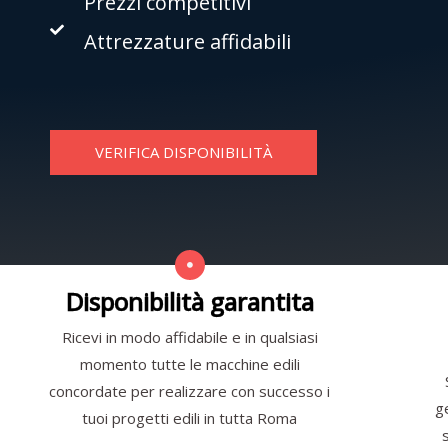
Prezzi competitivi
Attrezzature affidabili
VERIFICA DISPONIBILITÀ
Disponibilità garantita
Ricevi in modo affidabile e in qualsiasi
momento tutte le macchine edili
concordate per realizzare con successo i
g
tuoi progetti edili in tutta Roma