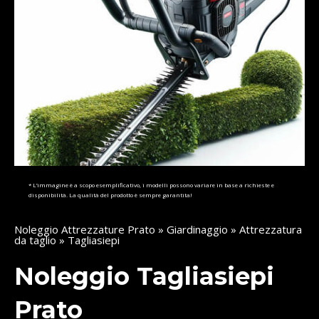
* L’immagine è a scopo esemplificativo, i modelli possono variare in base a richieste e
disponibilità. La qualità del prodotto è sempre garantita!
Noleggio Attrezzature Prato
»
Giardinaggio
»
Attrezzatura
da taglio
» Tagliasiepi
Noleggio Tagliasiepi
Prato