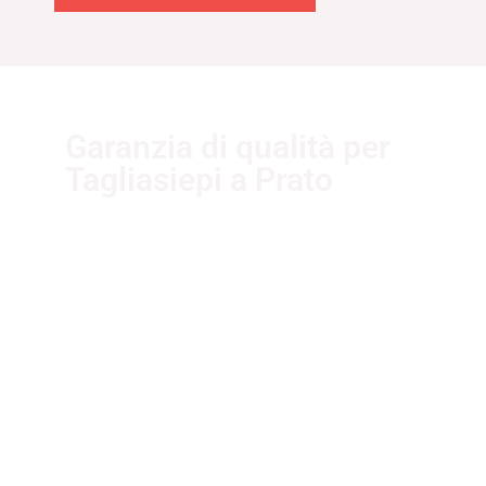
Garanzia di qualità per
Tagliasiepi a Prato
I nostri fornitori partner
garantiscono servizi di qualità. Essi
sono selezionati nel rispetto delle
più recenti normative sui sistemi di
gestione per la qualità ISO
9001:2015